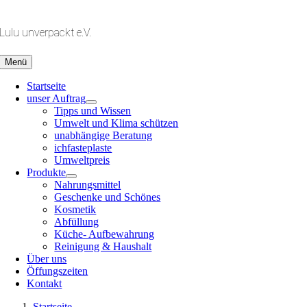
Zum
Inhalt
Lulu unverpackt e.V.
springen
Menü
Startseite
unser Auftrag
Tipps und Wissen
Umwelt und Klima schützen
unabhängige Beratung
ichfasteplaste
Umweltpreis
Produkte
Nahrungsmittel
Geschenke und Schönes
Kosmetik
Abfüllung
Küche- Aufbewahrung
Reinigung & Haushalt
Über uns
Öffungszeiten
Kontakt
Startseite