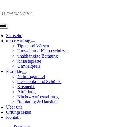
Zum
Inhalt
lu unverpackt e.V.
springen
enü
Startseite
unser Auftrag
Tipps und Wissen
Umwelt und Klima schützen
unabhängige Beratung
ichfasteplaste
Umweltpreis
Produkte
Nahrungsmittel
Geschenke und Schönes
Kosmetik
Abfüllung
Küche- Aufbewahrung
Reinigung & Haushalt
Über uns
Öffungszeiten
Kontakt
Startseite