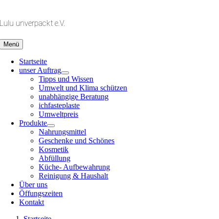
Zum
Inhalt
Lulu unverpackt e.V.
springen
Menü
Startseite
unser Auftrag
Tipps und Wissen
Umwelt und Klima schützen
unabhängige Beratung
ichfasteplaste
Umweltpreis
Produkte
Nahrungsmittel
Geschenke und Schönes
Kosmetik
Abfüllung
Küche- Aufbewahrung
Reinigung & Haushalt
Über uns
Öffungszeiten
Kontakt
Startseite