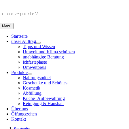
Zum
Inhalt
Lulu unverpackt e.V.
springen
Menü
Startseite
unser Auftrag
Tipps und Wissen
Umwelt und Klima schützen
unabhängige Beratung
ichfasteplaste
Umweltpreis
Produkte
Nahrungsmittel
Geschenke und Schönes
Kosmetik
Abfüllung
Küche- Aufbewahrung
Reinigung & Haushalt
Über uns
Öffungszeiten
Kontakt
Startseite