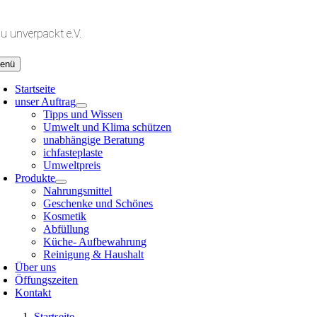
Zum
Inhalt
lu unverpackt e.V.
springen
enü
Startseite
unser Auftrag
Tipps und Wissen
Umwelt und Klima schützen
unabhängige Beratung
ichfasteplaste
Umweltpreis
Produkte
Nahrungsmittel
Geschenke und Schönes
Kosmetik
Abfüllung
Küche- Aufbewahrung
Reinigung & Haushalt
Über uns
Öffungszeiten
Kontakt
Startseite