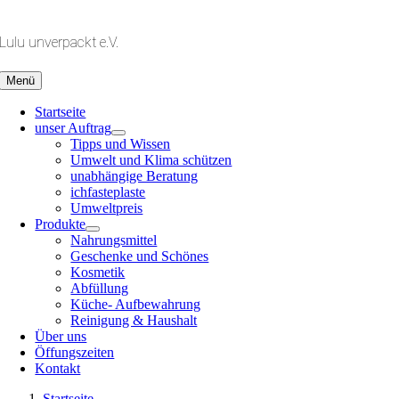
Zum
Inhalt
Lulu unverpackt e.V.
springen
Menü
Startseite
unser Auftrag
Tipps und Wissen
Umwelt und Klima schützen
unabhängige Beratung
ichfasteplaste
Umweltpreis
Produkte
Nahrungsmittel
Geschenke und Schönes
Kosmetik
Abfüllung
Küche- Aufbewahrung
Reinigung & Haushalt
Über uns
Öffungszeiten
Kontakt
Startseite