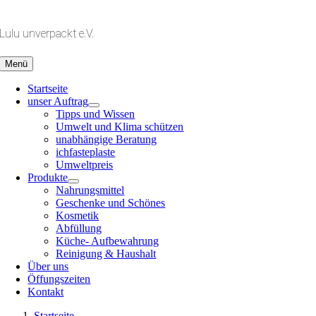
Zum
Inhalt
Lulu unverpackt e.V.
springen
Menü
Startseite
unser Auftrag
Tipps und Wissen
Umwelt und Klima schützen
unabhängige Beratung
ichfasteplaste
Umweltpreis
Produkte
Nahrungsmittel
Geschenke und Schönes
Kosmetik
Abfüllung
Küche- Aufbewahrung
Reinigung & Haushalt
Über uns
Öffungszeiten
Kontakt
Startseite