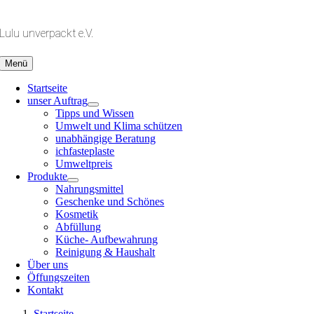
Zum
Inhalt
Lulu unverpackt e.V.
springen
Menü
Startseite
unser Auftrag
Tipps und Wissen
Umwelt und Klima schützen
unabhängige Beratung
ichfasteplaste
Umweltpreis
Produkte
Nahrungsmittel
Geschenke und Schönes
Kosmetik
Abfüllung
Küche- Aufbewahrung
Reinigung & Haushalt
Über uns
Öffungszeiten
Kontakt
Startseite