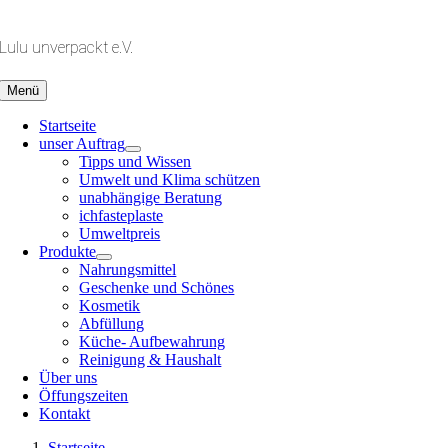
Zum
Inhalt
Lulu unverpackt e.V.
springen
Menü
Startseite
unser Auftrag
Tipps und Wissen
Umwelt und Klima schützen
unabhängige Beratung
ichfasteplaste
Umweltpreis
Produkte
Nahrungsmittel
Geschenke und Schönes
Kosmetik
Abfüllung
Küche- Aufbewahrung
Reinigung & Haushalt
Über uns
Öffungszeiten
Kontakt
Startseite