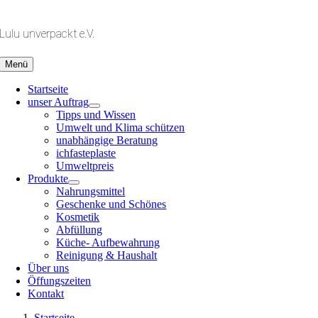
Zum
Inhalt
Lulu unverpackt e.V.
springen
Menü
Startseite
unser Auftrag
Tipps und Wissen
Umwelt und Klima schützen
unabhängige Beratung
ichfasteplaste
Umweltpreis
Produkte
Nahrungsmittel
Geschenke und Schönes
Kosmetik
Abfüllung
Küche- Aufbewahrung
Reinigung & Haushalt
Über uns
Öffungszeiten
Kontakt
Startseite