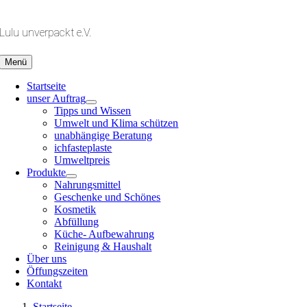
Zum
Inhalt
Lulu unverpackt e.V.
springen
Menü
Startseite
unser Auftrag
Tipps und Wissen
Umwelt und Klima schützen
unabhängige Beratung
ichfasteplaste
Umweltpreis
Produkte
Nahrungsmittel
Geschenke und Schönes
Kosmetik
Abfüllung
Küche- Aufbewahrung
Reinigung & Haushalt
Über uns
Öffungszeiten
Kontakt
Startseite