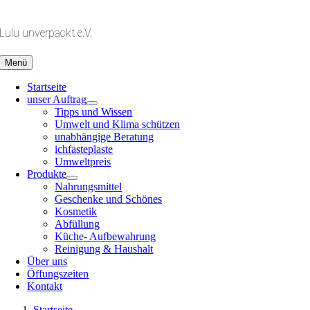
Zum
Inhalt
Lulu unverpackt e.V.
springen
Menü
Startseite
unser Auftrag
Tipps und Wissen
Umwelt und Klima schützen
unabhängige Beratung
ichfasteplaste
Umweltpreis
Produkte
Nahrungsmittel
Geschenke und Schönes
Kosmetik
Abfüllung
Küche- Aufbewahrung
Reinigung & Haushalt
Über uns
Öffungszeiten
Kontakt
Startseite