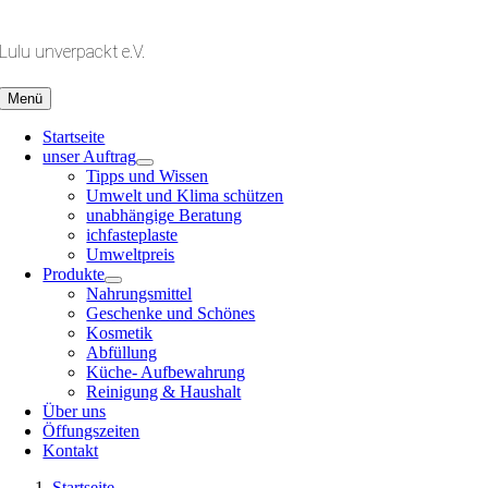
Zum
Inhalt
Lulu unverpackt e.V.
springen
Menü
Startseite
unser Auftrag
Tipps und Wissen
Umwelt und Klima schützen
unabhängige Beratung
ichfasteplaste
Umweltpreis
Produkte
Nahrungsmittel
Geschenke und Schönes
Kosmetik
Abfüllung
Küche- Aufbewahrung
Reinigung & Haushalt
Über uns
Öffungszeiten
Kontakt
Startseite