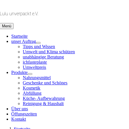
Zum
Inhalt
Lulu unverpackt e.V.
springen
Menü
Startseite
unser Auftrag
Tipps und Wissen
Umwelt und Klima schützen
unabhängige Beratung
ichfasteplaste
Umweltpreis
Produkte
Nahrungsmittel
Geschenke und Schönes
Kosmetik
Abfüllung
Küche- Aufbewahrung
Reinigung & Haushalt
Über uns
Öffungszeiten
Kontakt
Startseite