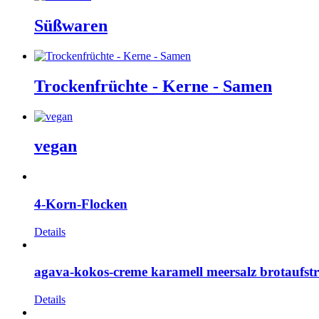
Süßwaren
Trockenfrüchte - Kerne - Samen
vegan
4-Korn-Flocken
Details
agava-kokos-creme karamell meersalz brotaufstr
Details