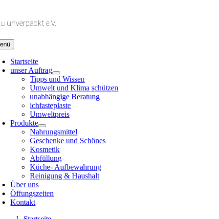
Zum
Inhalt
lu unverpackt e.V.
springen
enü
Startseite
unser Auftrag
Tipps und Wissen
Umwelt und Klima schützen
unabhängige Beratung
ichfasteplaste
Umweltpreis
Produkte
Nahrungsmittel
Geschenke und Schönes
Kosmetik
Abfüllung
Küche- Aufbewahrung
Reinigung & Haushalt
Über uns
Öffungszeiten
Kontakt
Startseite