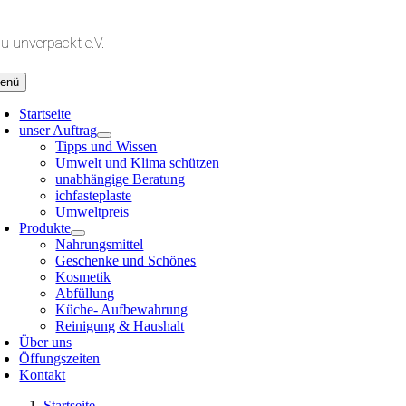
Zum
Inhalt
lu unverpackt e.V.
springen
enü
Startseite
unser Auftrag
Tipps und Wissen
Umwelt und Klima schützen
unabhängige Beratung
ichfasteplaste
Umweltpreis
Produkte
Nahrungsmittel
Geschenke und Schönes
Kosmetik
Abfüllung
Küche- Aufbewahrung
Reinigung & Haushalt
Über uns
Öffungszeiten
Kontakt
Startseite