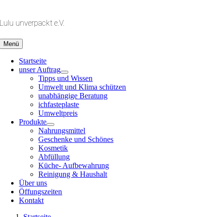
Zum
Inhalt
Lulu unverpackt e.V.
springen
Menü
Startseite
unser Auftrag
Tipps und Wissen
Umwelt und Klima schützen
unabhängige Beratung
ichfasteplaste
Umweltpreis
Produkte
Nahrungsmittel
Geschenke und Schönes
Kosmetik
Abfüllung
Küche- Aufbewahrung
Reinigung & Haushalt
Über uns
Öffungszeiten
Kontakt
Startseite