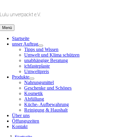
Zum
Inhalt
Lulu unverpackt e.V.
springen
Menü
Startseite
unser Auftrag
Tipps und Wissen
Umwelt und Klima schützen
unabhängige Beratung
ichfasteplaste
Umweltpreis
Produkte
Nahrungsmittel
Geschenke und Schönes
Kosmetik
Abfüllung
Küche- Aufbewahrung
Reinigung & Haushalt
Über uns
Öffungszeiten
Kontakt
Startseite