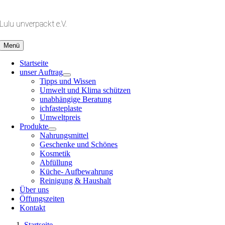
Zum
Inhalt
Lulu unverpackt e.V.
springen
Menü
Startseite
unser Auftrag
Tipps und Wissen
Umwelt und Klima schützen
unabhängige Beratung
ichfasteplaste
Umweltpreis
Produkte
Nahrungsmittel
Geschenke und Schönes
Kosmetik
Abfüllung
Küche- Aufbewahrung
Reinigung & Haushalt
Über uns
Öffungszeiten
Kontakt
Startseite