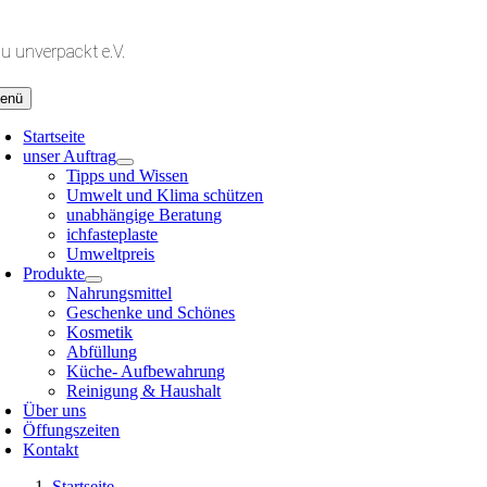
Zum
Inhalt
lu unverpackt e.V.
springen
enü
Startseite
unser Auftrag
Tipps und Wissen
Umwelt und Klima schützen
unabhängige Beratung
ichfasteplaste
Umweltpreis
Produkte
Nahrungsmittel
Geschenke und Schönes
Kosmetik
Abfüllung
Küche- Aufbewahrung
Reinigung & Haushalt
Über uns
Öffungszeiten
Kontakt
Startseite