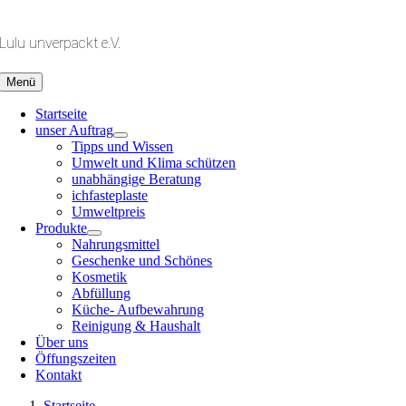
Zum
Inhalt
Lulu unverpackt e.V.
springen
Menü
Startseite
unser Auftrag
Tipps und Wissen
Umwelt und Klima schützen
unabhängige Beratung
ichfasteplaste
Umweltpreis
Produkte
Nahrungsmittel
Geschenke und Schönes
Kosmetik
Abfüllung
Küche- Aufbewahrung
Reinigung & Haushalt
Über uns
Öffungszeiten
Kontakt
Startseite