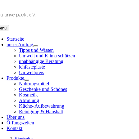
Zum
Inhalt
lu unverpackt e.V.
springen
enü
Startseite
unser Auftrag
Tipps und Wissen
Umwelt und Klima schützen
unabhängige Beratung
ichfasteplaste
Umweltpreis
Produkte
Nahrungsmittel
Geschenke und Schönes
Kosmetik
Abfüllung
Küche- Aufbewahrung
Reinigung & Haushalt
Über uns
Öffungszeiten
Kontakt
Startseite