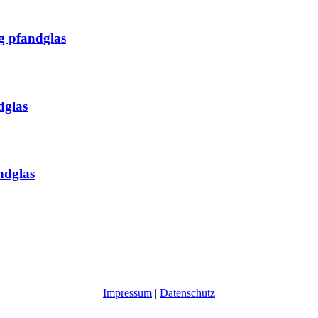
g pfandglas
dglas
ndglas
Impressum
|
Datenschutz