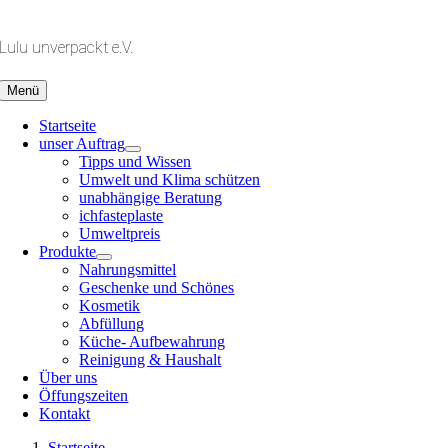
Zum
Inhalt
Lulu unverpackt e.V.
springen
Menü
Startseite
unser Auftrag
Tipps und Wissen
Umwelt und Klima schützen
unabhängige Beratung
ichfasteplaste
Umweltpreis
Produkte
Nahrungsmittel
Geschenke und Schönes
Kosmetik
Abfüllung
Küche- Aufbewahrung
Reinigung & Haushalt
Über uns
Öffungszeiten
Kontakt
Startseite