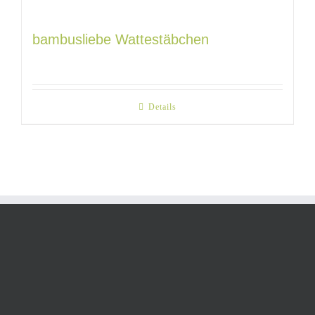
bambusliebe Wattestäbchen
Details