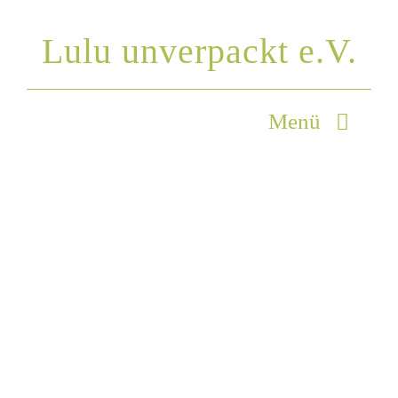
Zum
Lulu unverpackt e.V.
Inhalt
springen
Menü
Startseite
unser Auftrag
Produkte
Über uns
Öffungszeiten
Kontakt