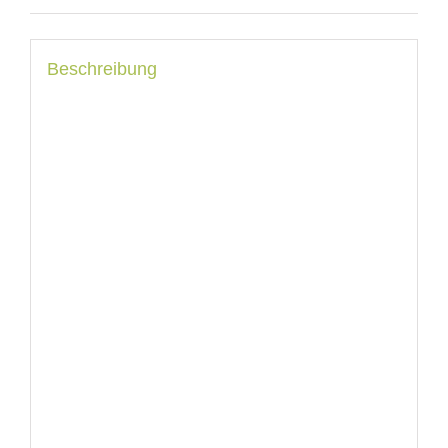
Beschreibung
Zao, natürliches,
organisches,
veganes und
nachfüllbares
Make-up.