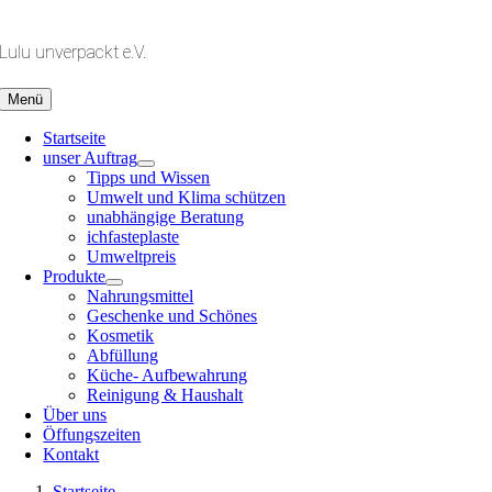
Zum
Inhalt
Lulu unverpackt e.V.
springen
Menü
Startseite
unser Auftrag
Tipps und Wissen
Umwelt und Klima schützen
unabhängige Beratung
ichfasteplaste
Umweltpreis
Produkte
Nahrungsmittel
Geschenke und Schönes
Kosmetik
Abfüllung
Küche- Aufbewahrung
Reinigung & Haushalt
Über uns
Öffungszeiten
Kontakt
Startseite