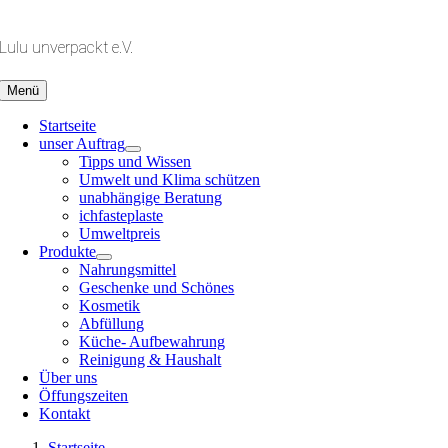
Zum
Inhalt
Lulu unverpackt e.V.
springen
Menü
Startseite
unser Auftrag
Tipps und Wissen
Umwelt und Klima schützen
unabhängige Beratung
ichfasteplaste
Umweltpreis
Produkte
Nahrungsmittel
Geschenke und Schönes
Kosmetik
Abfüllung
Küche- Aufbewahrung
Reinigung & Haushalt
Über uns
Öffungszeiten
Kontakt
Startseite