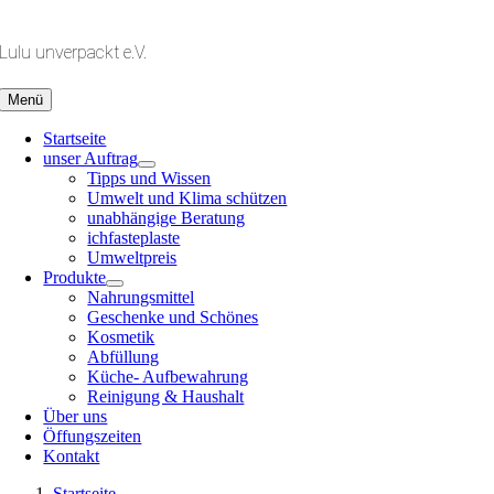
Zum
Inhalt
Lulu unverpackt e.V.
springen
Menü
Startseite
unser Auftrag
Tipps und Wissen
Umwelt und Klima schützen
unabhängige Beratung
ichfasteplaste
Umweltpreis
Produkte
Nahrungsmittel
Geschenke und Schönes
Kosmetik
Abfüllung
Küche- Aufbewahrung
Reinigung & Haushalt
Über uns
Öffungszeiten
Kontakt
Startseite