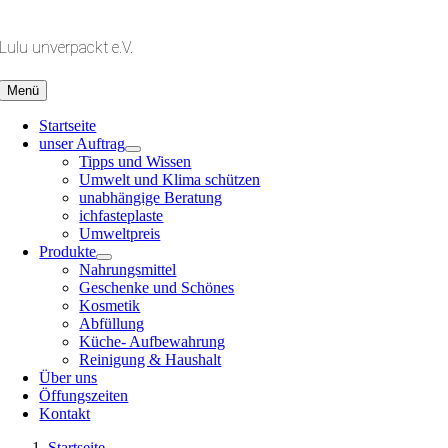
Zum
Inhalt
Lulu unverpackt e.V.
springen
Menü
Startseite
unser Auftrag
Tipps und Wissen
Umwelt und Klima schützen
unabhängige Beratung
ichfasteplaste
Umweltpreis
Produkte
Nahrungsmittel
Geschenke und Schönes
Kosmetik
Abfüllung
Küche- Aufbewahrung
Reinigung & Haushalt
Über uns
Öffungszeiten
Kontakt
Startseite