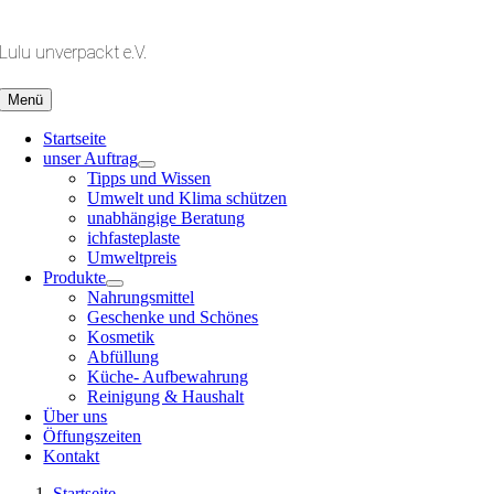
Zum
Inhalt
Lulu unverpackt e.V.
springen
Menü
Startseite
unser Auftrag
Tipps und Wissen
Umwelt und Klima schützen
unabhängige Beratung
ichfasteplaste
Umweltpreis
Produkte
Nahrungsmittel
Geschenke und Schönes
Kosmetik
Abfüllung
Küche- Aufbewahrung
Reinigung & Haushalt
Über uns
Öffungszeiten
Kontakt
Startseite