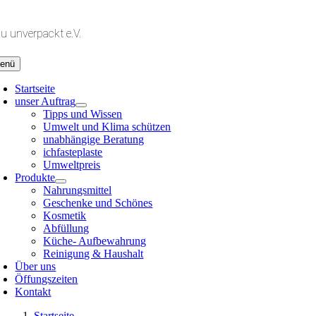
Zum
Inhalt
lu unverpackt e.V.
springen
enü
Startseite
unser Auftrag
Tipps und Wissen
Umwelt und Klima schützen
unabhängige Beratung
ichfasteplaste
Umweltpreis
Produkte
Nahrungsmittel
Geschenke und Schönes
Kosmetik
Abfüllung
Küche- Aufbewahrung
Reinigung & Haushalt
Über uns
Öffungszeiten
Kontakt
Startseite