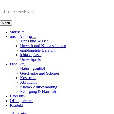
Zum
Inhalt
Lulu unverpackt e.V.
springen
Menü
Startseite
unser Auftrag
Tipps und Wissen
Umwelt und Klima schützen
unabhängige Beratung
ichfasteplaste
Umweltpreis
Produkte
Nahrungsmittel
Geschenke und Schönes
Kosmetik
Abfüllung
Küche- Aufbewahrung
Reinigung & Haushalt
Über uns
Öffungszeiten
Kontakt
Startseite