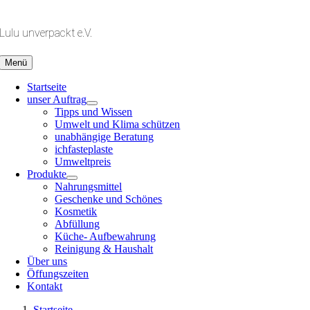
Zum
Inhalt
Lulu unverpackt e.V.
springen
Menü
Startseite
unser Auftrag
Tipps und Wissen
Umwelt und Klima schützen
unabhängige Beratung
ichfasteplaste
Umweltpreis
Produkte
Nahrungsmittel
Geschenke und Schönes
Kosmetik
Abfüllung
Küche- Aufbewahrung
Reinigung & Haushalt
Über uns
Öffungszeiten
Kontakt
Startseite