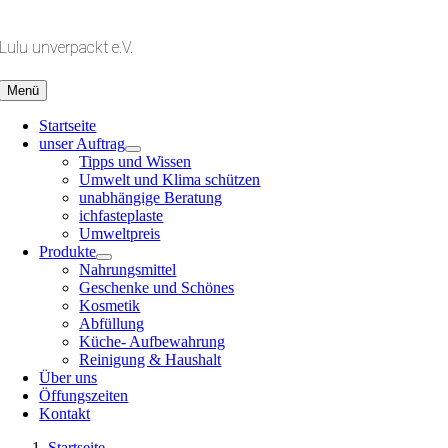
Zum
Inhalt
Lulu unverpackt e.V.
springen
Menü
Startseite
unser Auftrag
Tipps und Wissen
Umwelt und Klima schützen
unabhängige Beratung
ichfasteplaste
Umweltpreis
Produkte
Nahrungsmittel
Geschenke und Schönes
Kosmetik
Abfüllung
Küche- Aufbewahrung
Reinigung & Haushalt
Über uns
Öffungszeiten
Kontakt
Startseite