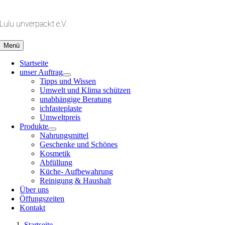
Zum
Inhalt
Lulu unverpackt e.V.
springen
Menü
Startseite
unser Auftrag
Tipps und Wissen
Umwelt und Klima schützen
unabhängige Beratung
ichfasteplaste
Umweltpreis
Produkte
Nahrungsmittel
Geschenke und Schönes
Kosmetik
Abfüllung
Küche- Aufbewahrung
Reinigung & Haushalt
Über uns
Öffungszeiten
Kontakt
Startseite