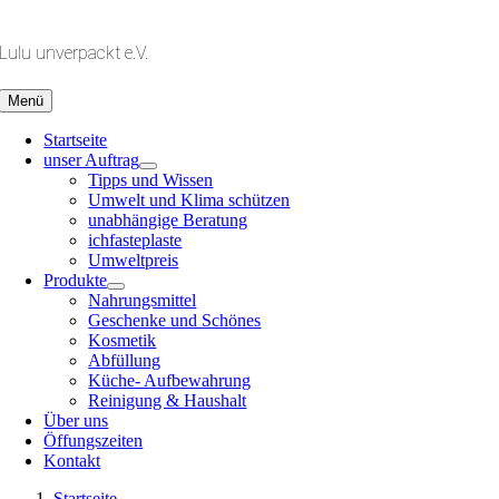
Zum
Inhalt
Lulu unverpackt e.V.
springen
Menü
Startseite
unser Auftrag
Tipps und Wissen
Umwelt und Klima schützen
unabhängige Beratung
ichfasteplaste
Umweltpreis
Produkte
Nahrungsmittel
Geschenke und Schönes
Kosmetik
Abfüllung
Küche- Aufbewahrung
Reinigung & Haushalt
Über uns
Öffungszeiten
Kontakt
Startseite