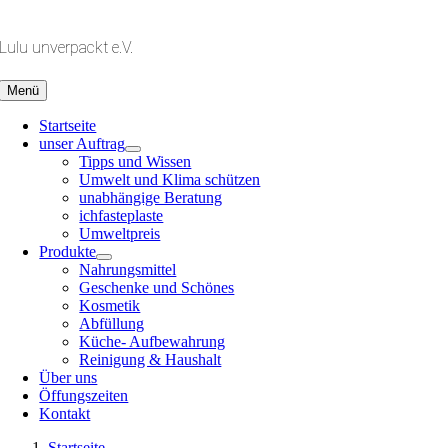
Zum
Inhalt
Lulu unverpackt e.V.
springen
Menü
Startseite
unser Auftrag
Tipps und Wissen
Umwelt und Klima schützen
unabhängige Beratung
ichfasteplaste
Umweltpreis
Produkte
Nahrungsmittel
Geschenke und Schönes
Kosmetik
Abfüllung
Küche- Aufbewahrung
Reinigung & Haushalt
Über uns
Öffungszeiten
Kontakt
Startseite